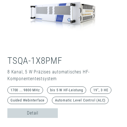
TSQA-1X8PMF
8 Kanal, 5 W Präzises automatisches HF-
Komponententestsystem
1700 ... 9800 MHz
bis 5 W HF-Leistung
19", 3 HE
Guided Webinterface
Automatic Level Control (ALC)
Detail