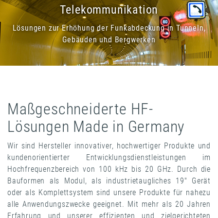
Telekommunikation
Lösungen zur Erhöhung der Funkabdeckung in Tunneln,
Gebäuden und Bergwerken
Maßgeschneiderte HF-
Lösungen Made in Germany
Wir sind Hersteller innovativer, hochwertiger Produkte und
kundenorientierter Entwicklungsdienstleistungen im
Hochfrequenzbereich von 100 kHz bis 20 GHz. Durch die
Bauformen als Modul, als industrietaugliches 19" Gerät
oder als Komplettsystem sind unsere Produkte für nahezu
alle Anwendungszwecke geeignet. Mit mehr als 20 Jahren
Erfahrung und unserer effizienten und zielgerichteten