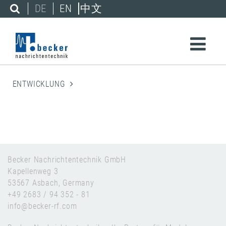
DE
EN
中文
ENTWICKLUNG
Becker Nachrichtentechnik GmbH
Kapellenweg 3
53567 Asbach, Germany
+49 2683 / 94 352 - 81
info@becker-rf.com