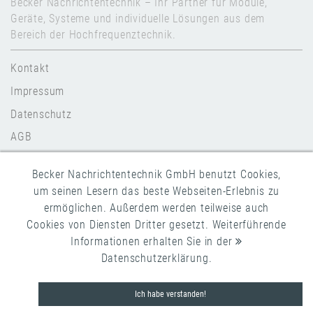
Becker Nachrichtentechnik – Ihr Partner für Module,
Geräte, Systeme und individuelle Lösungen aus dem
Bereich der Hochfrequenztechnik.
Kontakt
Impressum
Datenschutz
AGB
Becker Nachrichtentechnik GmbH benutzt Cookies,
um seinen Lesern das beste Webseiten-Erlebnis zu
ermöglichen. Außerdem werden teilweise auch
Copyright 2026 Becker Nachrichtentechnik
Cookies von Diensten Dritter gesetzt. Weiterführende
Informationen erhalten Sie in der
Datenschutzerklärung
.
Ich habe verstanden!