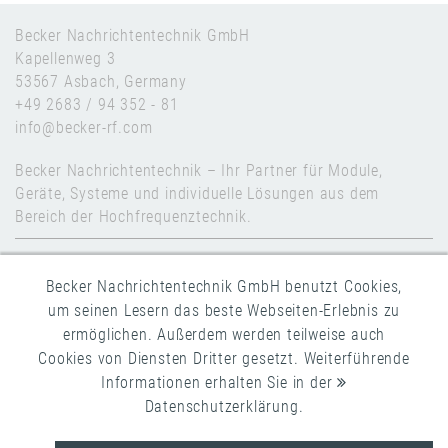
Becker Nachrichtentechnik GmbH
Kapellenweg 3
53567 Asbach, Germany
+49 2683 / 94 352 - 81
info@becker-rf.com
Becker Nachrichtentechnik – Ihr Partner für Module,
Geräte, Systeme und individuelle Lösungen aus dem
Bereich der Hochfrequenztechnik.
Kontakt
Becker Nachrichtentechnik GmbH benutzt Cookies,
Impressum
um seinen Lesern das beste Webseiten-Erlebnis zu
Datenschutz
ermöglichen. Außerdem werden teilweise auch
Cookies von Diensten Dritter gesetzt. Weiterführende
AGB
Informationen erhalten Sie in der
Datenschutzerklärung
.