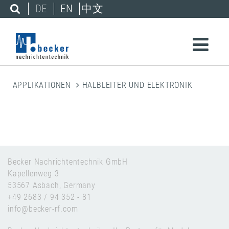
DE
EN
中文
APPLIKATIONEN
HALBLEITER UND ELEKTRONIK
Becker Nachrichtentechnik GmbH
Kapellenweg 3
53567 Asbach, Germany
+49 2683 / 94 352 - 81
info@becker-rf.com