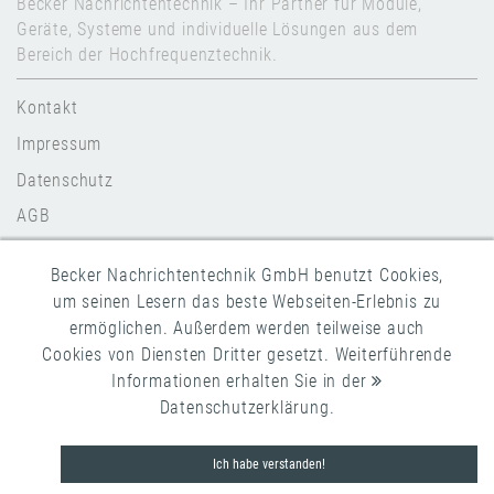
Becker Nachrichtentechnik – Ihr Partner für Module,
Geräte, Systeme und individuelle Lösungen aus dem
Bereich der Hochfrequenztechnik.
Kontakt
Impressum
Datenschutz
AGB
Becker Nachrichtentechnik GmbH benutzt Cookies,
um seinen Lesern das beste Webseiten-Erlebnis zu
ermöglichen. Außerdem werden teilweise auch
Copyright 2026 Becker Nachrichtentechnik
Cookies von Diensten Dritter gesetzt. Weiterführende
Informationen erhalten Sie in der
Datenschutzerklärung
.
Ich habe verstanden!